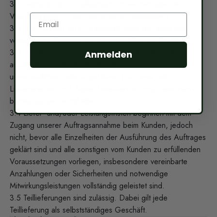
3.1 Leistungs- und Erfüllungsort für alle vertraglichen
Verpflichtungen ist der Sitz unserer Gesellschaft.
Email
3.2 Die Versand- bzw. Transportkosten und einer ggf.
vereinbarten Transportversicherung trägt der Kunde.
3.3 Verbindliche Liefertermine und -fristen müssen
Anmelden
ausdrücklich und in Textform vereinbart werden. Bei
unverbindlichen oder ungefähren (ca., etwa, etc.)
Lieferterminen und -fristen bemühen wir uns, diese nach
besten Kräften einzuhalten.
3.4 Liefer- und/oder Leistungsfristen beginnen mit dem
Zugang unserer Auftragsannahme beim Kunden, jedoch
nicht, bevor alle Einzelheiten der Ausführung des Auftrages
geklärt sind und alle sonstigen vom Kunden zu erfüllenden
Voraussetzungen vorliegen, insbesondere vereinbarte
Anzahlungen oder Sicherheiten und notwendige
Mitwirkungsleistungen vollständig geleistet sind.
3.5 Teillieferungen sind zulässig. Dabei gilt jede
Teillieferung als selbstständiges Geschäft.