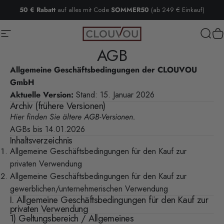
Direkt zum Inhalt
50 € Rabatt
auf alles mit Code
SOMMER50
(ab 249 € Einkauf)
Seitennavigation
Clouvou
Such
W
AGB
Allgemeine Geschäftsbedingungen der CLOUVOU
GmbH
Aktuelle Version:
Stand: 15. Januar 2026
Archiv (frühere Versionen)
Hier finden Sie ältere AGB-Versionen.
AGBs bis 14.01.2026
Inhaltsverzeichnis
Allgemeine Geschäftsbedingungen für den Kauf zur
privaten Verwendung
Allgemeine Geschäftsbedingungen für den Kauf zur
gewerblichen/unternehmerischen Verwendung
I. Allgemeine Geschäftsbedingungen für den Kauf zur
privaten Verwendung
1) Geltungsbereich / Allgemeines